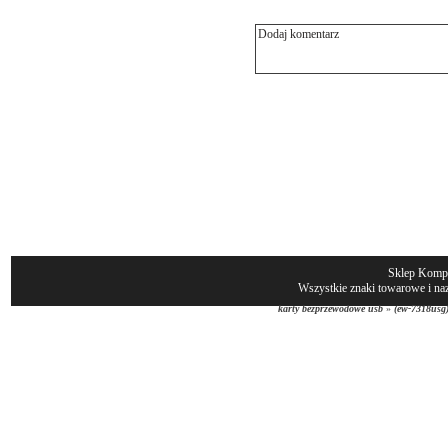
Sklep Komp
Wszystkie znaki towarowe i naz
karty bezprzewodowe usb
»
(ew-7318usg)