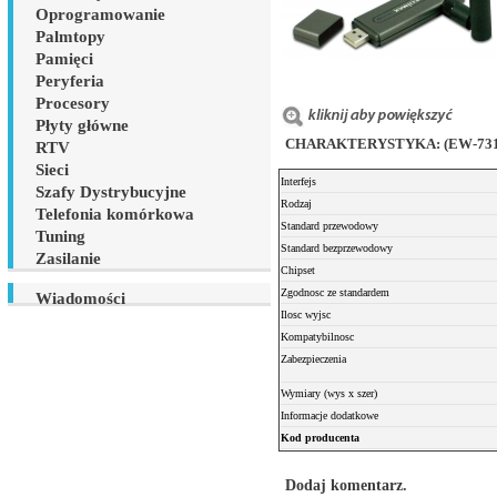
Oprogramowanie
Palmtopy
Pamięci
Peryferia
Procesory
Płyty główne
CHARAKTERYSTYKA: (EW-7318U
RTV
Sieci
Interfejs
Szafy Dystrybucyjne
Rodzaj
Telefonia komórkowa
Standard przewodowy
Tuning
Standard bezprzewodowy
Zasilanie
Chipset
Zgodnosc ze standardem
Wiadomości
Ilosc wyjsc
Kompatybilnosc
Zabezpieczenia
Wymiary (wys x szer)
Informacje dodatkowe
Kod producenta
Dodaj komentarz.