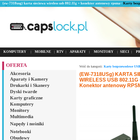
(ew-7318usg) karta sieciowa wireless usb 802.11g + konektor antenowy rpsma
<
Karty bez
usb
<
KOMPUTERY
MOBILNE
RTV
APARATY
MONITORY
SIECI
P
|
|
|
|
|
|
OFERTA
Wróć do kategorii:
Karty bezprzewodowe US
Akcesoria
(EW-7318USg) KARTA S
Aparaty i Kamery
WIRELESS USB 802.11G 
Konektor antenowy RPS
Drukarki i Skanery
Dyski twarde
Karty graficzne
Komputery
Monitory
Multimedia
Napędy i nośniki
Notebooki
Obudowy