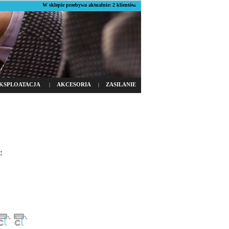
W sklepie przebywa aktualnie: 2 klientów.
KSPLOATACJA
AKCESORIA
ZASILANIE
|
|
: