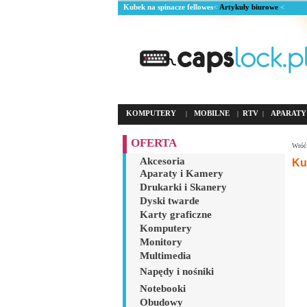
Kubek na spinacze fellowes
<
Artykuły biurowe
<
KOMPUTERY
MOBILNE
RTV
APARATY
|
|
|
OFERTA
Wróć 
Akcesoria
Ku
Aparaty i Kamery
Drukarki i Skanery
Dyski twarde
Karty graficzne
Komputery
Monitory
Multimedia
Napędy i nośniki
Notebooki
Obudowy