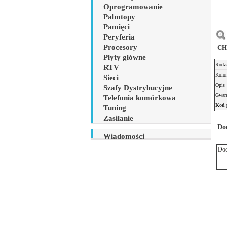
Oprogramowanie
Palmtopy
Pamięci
Peryferia
Procesory
CH
Płyty główne
Rodz
RTV
Kol
Sieci
Opi
Szafy Dystrybucyjne
Gwar
Telefonia komórkowa
Kod 
Tuning
Zasilanie
Do
Wiadomości