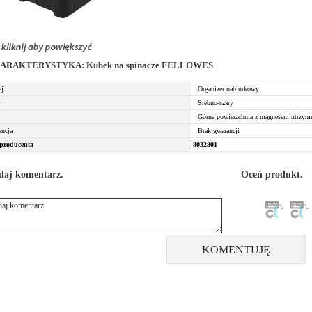
ARAKTERYSTYKA: Kubek na spinacze FELLOWES
aj
Organizer nabiurkowy
or
Srebno-szary
s
Górna powierzchnia z magnesem utrzymu
ancja
Brak gwarancji
producenta
8032801
daj komentarz.
Oceń produkt.