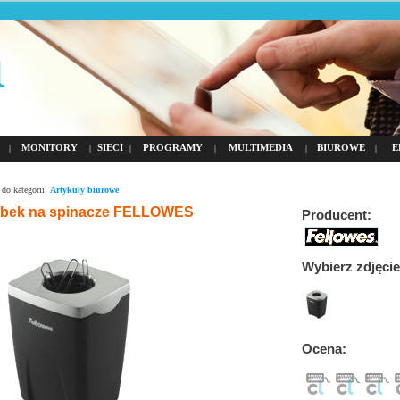
MONITORY
SIECI
PROGRAMY
MULTIMEDIA
BIUROWE
E
|
|
|
|
|
|
do kategorii:
Artykuły biurowe
bek na spinacze FELLOWES
Producent:
Wybierz zdjęcie
Ocena: