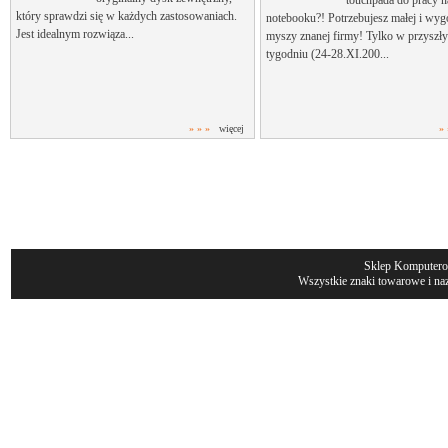
touchpada do pracy 
który sprawdzi się w każdych zastosowaniach.
notebooku?! Potrzebujesz małej i wyg
Jest idealnym rozwiąza...
myszy znanej firmy! Tylko w przyszł
tygodniu (24-28.XI.200...
» » »
więcej
» 
Sklep Komputer
Wszystkie znaki towarowe i naz