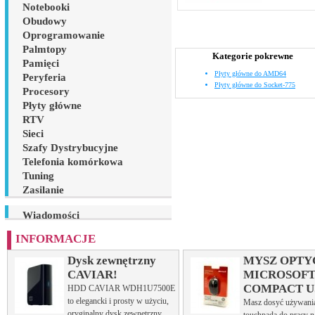
Notebooki
Obudowy
Oprogramowanie
Palmtopy
Kategorie pokrewne
Pamięci
Płyty główne do AMD64
Peryferia
Płyty główne do Socket-775
Procesory
Płyty główne
RTV
Sieci
Szafy Dystrybucyjne
Telefonia komórkowa
Tuning
Zasilanie
Wiadomości
INFORMACJE
Dysk zewnętrzny
MYSZ OPTY
CAVIAR!
MICROSOF
COMPACT U
HDD CAVIAR WDH1U7500E
to elegancki i prosty w użyciu,
Masz dosyć używani
oryginalny dysk zewnętrzny,