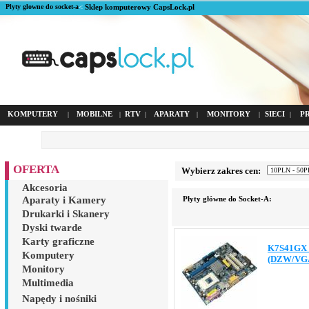
Plyty glowne do socket-a
<
Sklep komputerowy CapsLock.pl
KOMPUTERY
MOBILNE
RTV
APARATY
MONITORY
SIECI
P
|
|
|
|
|
|
OFERTA
Wybierz zakres cen:
Akcesoria
Aparaty i Kamery
Płyty główne do Socket-A:
Drukarki i Skanery
Dyski twarde
Karty graficzne
K7S41GX S
Komputery
(DZW/VG
Monitory
Multimedia
Napędy i nośniki