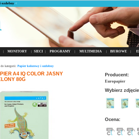
i ozdobny
<
MONITORY
SIECI
PROGRAMY
MULTIMEDIA
BIUROWE
E
|
|
|
|
|
|
do kategorii:
Papier kolorowy i ozdobny
PIER A4 IQ COLOR JASNY
Producent:
ELONY 80G
Europapier
Wybierz zdjęcie
Ocena: