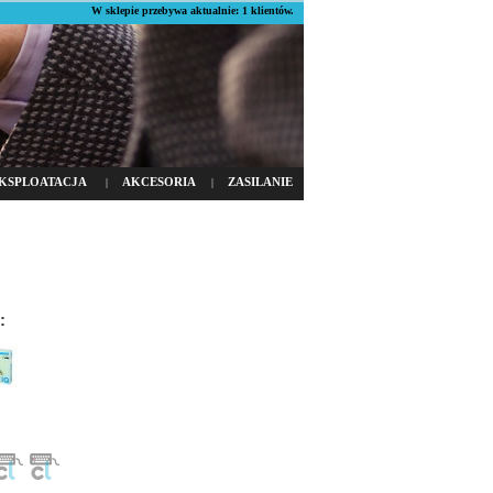
W sklepie przebywa aktualnie: 1 klientów.
KSPLOATACJA
AKCESORIA
ZASILANIE
|
|
: