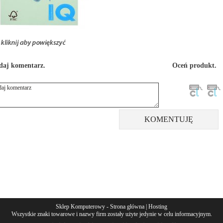
daj komentarz.
Oceń produkt.
Sklep Komputerowy
- Strona główna |
Hosting
Wszystkie znaki towarowe i nazwy firm zostały użyte jedynie w celu informacyjnym.