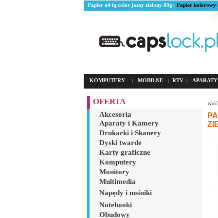
Papier a4 iq color jasny zielony 80g
<
Papier kolorowy 
KOMPUTERY
MOBILNE
RTV
APARATY
|
|
|
OFERTA
Wróć 
Akcesoria
PA
Aparaty i Kamery
ZI
Drukarki i Skanery
Dyski twarde
Karty graficzne
Komputery
Monitory
Multimedia
Napędy i nośniki
Notebooki
Obudowy