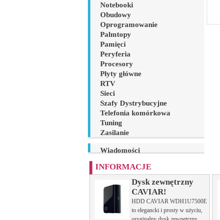
Notebooki
Obudowy
Oprogramowanie
Palmtopy
Pamięci
Peryferia
Procesory
Płyty główne
RTV
Sieci
Szafy Dystrybucyjne
Telefonia komórkowa
Tuning
Zasilanie
Wiadomości
INFORMACJE
Dysk zewnętrzny
CAVIAR!
HDD CAVIAR WDH1U7500E
to elegancki i prosty w użyciu,
oryginalny dysk zewnętrzny,