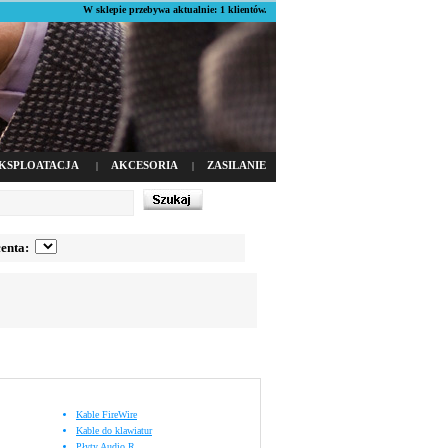
W sklepie przebywa aktualnie: 1 klientów.
KSPLOATACJA
AKCESORIA
ZASILANIE
|
|
enta:
Kable FireWire
Kable do klawiatur
Płyty Audio R