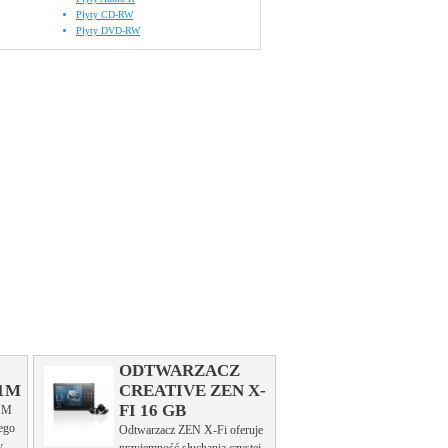
Płyty CD-RW
Płyty DVD-RW
ODTWARZACZ
1M
CREATIVE ZEN X-
FI 16 GB
1M
tego
Odtwarzacz ZEN X-Fi oferuje
y