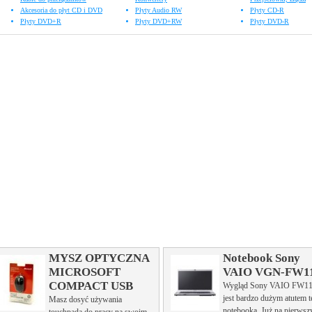
Akcesoria do płyt CD i DVD
Płyty Audio RW
Płyty CD-R
Płyty DVD+R
Płyty DVD+RW
Płyty DVD-R
MYSZ OPTYCZNA
Notebook Sony
MICROSOFT
VAIO VGN-FW1
COMPACT USB
Wygląd Sony VAIO FW1
jest bardzo dużym atutem 
Masz dosyć używania
notebooka. Już na pierwsz