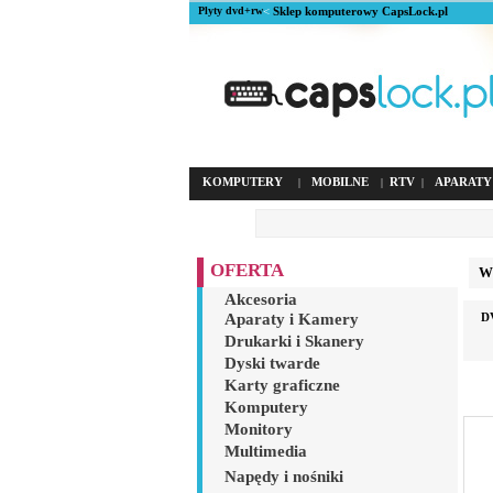
Plyty dvd+rw
<
Sklep komputerowy CapsLock.pl
KOMPUTERY
MOBILNE
RTV
APARATY
|
|
|
OFERTA
Wyb
Akcesoria
Aparaty i Kamery
D
Drukarki i Skanery
Dyski twarde
Karty graficzne
Komputery
Monitory
Multimedia
Napędy i nośniki