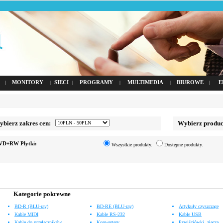
MONITORY
SIECI
PROGRAMY
MULTIMEDIA
BIUROWE
E
|
|
|
|
|
|
ierz zakres cen:
Wybierz produc
VD+RW Płytki:
Wszystkie produkty.
Dostępne produkty.
Kategorie pokrewne
BD-R (BLU-ray)
BD-RE (BLU-ray)
Artykuły czyszczące
Kable MIDI
Kable RS-232
Kable USB
Kable do przełączników
Konwertery
Przejściówki, złącza