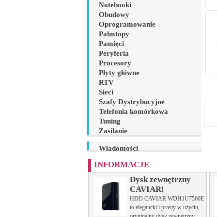
Notebooki
Obudowy
Oprogramowanie
Palmtopy
Pamięci
Peryferia
Procesory
Płyty główne
RTV
Sieci
Szafy Dystrybucyjne
Telefonia komórkowa
Tuning
Zasilanie
Wiadomości
INFORMACJE
Dysk zewnętrzny
CAVIAR!
HDD CAVIAR WDH1U7500E
to elegancki i prosty w użyciu,
oryginalny dysk zewnętrzny,