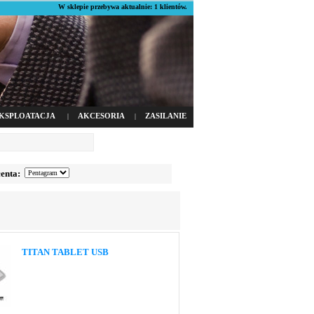
W sklepie przebywa aktualnie: 1 klientów.
KSPLOATACJA
AKCESORIA
ZASILANIE
|
|
enta:
TITAN TABLET USB