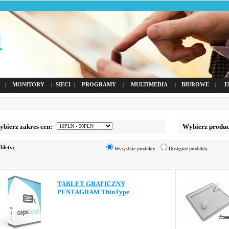
MONITORY
SIECI
PROGRAMY
MULTIMEDIA
BIUROWE
E
|
|
|
|
|
|
ierz zakres cen:
Wybierz produc
blety:
Wszystkie produkty.
Dostępne produkty.
TABLET GRAFICZNY
PENTAGRAM ThinType