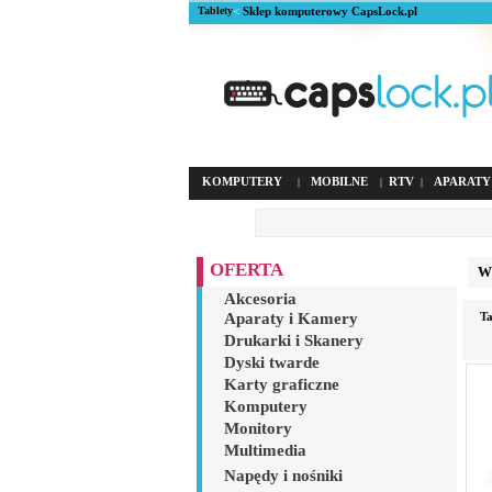
Tablety
<
Sklep komputerowy CapsLock.pl
KOMPUTERY
MOBILNE
RTV
APARATY
|
|
|
OFERTA
Wyb
Akcesoria
Aparaty i Kamery
Ta
Drukarki i Skanery
Dyski twarde
Karty graficzne
Komputery
Monitory
Multimedia
Napędy i nośniki