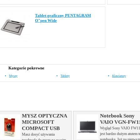
Tablet graficzny PENTAGRAM
O"pen Wide
Kategorie pokrewne
Myszy
Tablety
Klawiatury
MYSZ OPTYCZNA
Notebook Sony
MICROSOFT
VAIO VGN-FW1
COMPACT USB
Wygląd Sony VAIO FW1
jest bardzo dużym atutem 
Masz dosyć używania
notebooka. Już na pierwsz