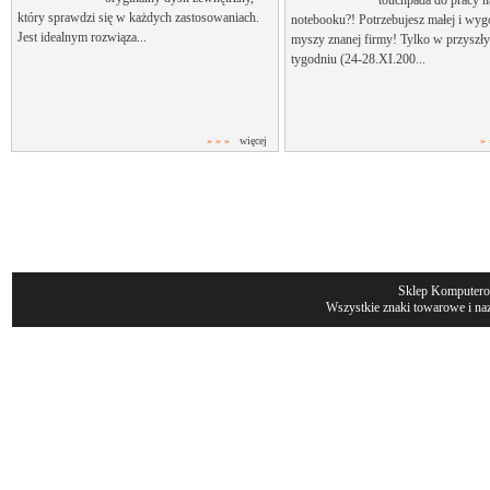
touchpada do pracy 
który sprawdzi się w każdych zastosowaniach.
notebooku?! Potrzebujesz małej i wyg
Jest idealnym rozwiąza...
myszy znanej firmy! Tylko w przyszł
tygodniu (24-28.XI.200...
» » »
więcej
» 
Sklep Komputer
Wszystkie znaki towarowe i naz