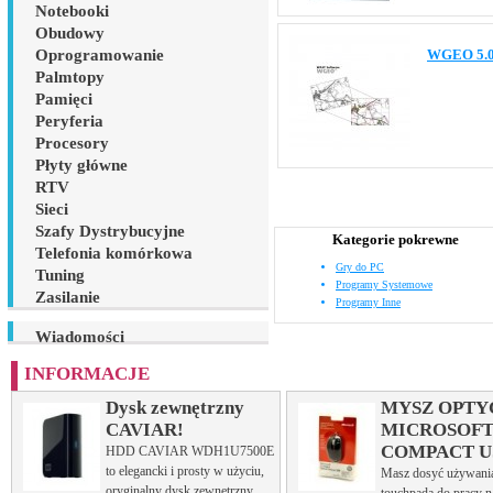
Notebooki
Obudowy
Oprogramowanie
WGEO 5.0 
Palmtopy
Pamięci
Peryferia
Procesory
Płyty główne
RTV
Sieci
Szafy Dystrybucyjne
Kategorie pokrewne
Telefonia komórkowa
Gry do PC
Tuning
Programy Systemowe
Zasilanie
Programy Inne
Wiadomości
INFORMACJE
Dysk zewnętrzny
MYSZ OPTY
CAVIAR!
MICROSOF
COMPACT U
HDD CAVIAR WDH1U7500E
to elegancki i prosty w użyciu,
Masz dosyć używani
oryginalny dysk zewnętrzny,