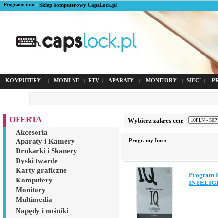
Programy inne
<
Sklep komputerowy CapsLock.pl
KOMPUTERY
MOBILNE
RTV
APARATY
MONITORY
SIECI
P
|
|
|
|
|
|
OFERTA
Wybierz zakres cen:
Akcesoria
Aparaty i Kamery
Programy Inne:
Drukarki i Skanery
Dyski twarde
Karty graficzne
Program 
Komputery
INTELIG
Monitory
Multimedia
Napędy i nośniki